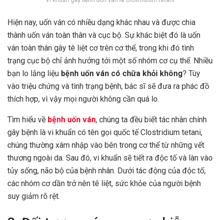
Vi khuẩn gây bệnh uốn ván là Clostridium tetani
Hiện nay, uốn ván có nhiều dạng khác nhau và được chia
thành uốn ván toàn thân và cục bộ. Sự khác biệt đó là uốn
ván toàn thân gây tê liệt cơ trên cơ thể, trong khi đó tình
trạng cục bộ chỉ ảnh hưởng tới một số nhóm cơ cụ thể. Nhiều
bạn lo lắng liệu
bệnh uốn ván có chữa khỏi không
? Tùy
vào triệu chứng và tình trạng bệnh, bác sĩ sẽ đưa ra phác đồ
thích hợp, vì vậy mọi người không cần quá lo.
Tìm hiểu về
bệnh uốn ván
, chúng ta đều biết tác nhân chính
gây bệnh là vi khuẩn có tên gọi quốc tế Clostridium tetani,
chúng thường xâm nhập vào bên trong cơ thể từ những vết
thương ngoài da. Sau đó, vi khuẩn sẽ tiết ra độc tố và làn vào
tủy sống, não bộ của bệnh nhân. Dưới tác động của độc tố,
các nhóm cơ dần trở nên tê liệt, sức khỏe của người bệnh
suy giảm rõ rệt.