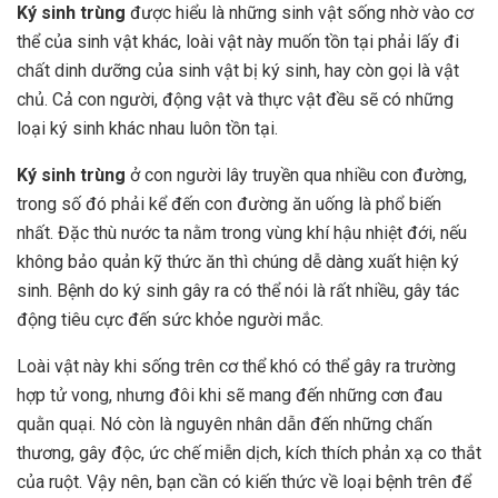
Ký sinh trùng
được hiểu là những sinh vật sống nhờ vào cơ
thể của sinh vật khác, loài vật này muốn tồn tại phải lấy đi
chất dinh dưỡng của sinh vật bị ký sinh, hay còn gọi là vật
chủ. Cả con người, động vật và thực vật đều sẽ có những
loại ký sinh khác nhau luôn tồn tại.
Ký sinh trùng
ở con người lây truyền qua nhiều con đường,
trong số đó phải kể đến con đường ăn uống là phổ biến
nhất. Đặc thù nước ta nằm trong vùng khí hậu nhiệt đới, nếu
không bảo quản kỹ thức ăn thì chúng dễ dàng xuất hiện ký
sinh. Bệnh do ký sinh gây ra có thể nói là rất nhiều, gây tác
động tiêu cực đến sức khỏe người mắc.
Loài vật này khi sống trên cơ thể khó có thể gây ra trường
hợp tử vong, nhưng đôi khi sẽ mang đến những cơn đau
quằn quại. Nó còn là nguyên nhân dẫn đến những chấn
thương, gây độc, ức chế miễn dịch, kích thích phản xạ co thắt
của ruột. Vậy nên, bạn cần có kiến thức về loại bệnh trên để