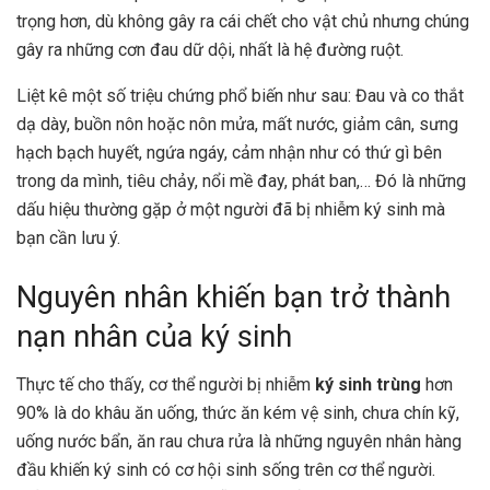
trọng hơn, dù không gây ra cái chết cho vật chủ nhưng chúng
gây ra những cơn đau dữ dội, nhất là hệ đường ruột.
Liệt kê một số triệu chứng phổ biến như sau: Đau và co thắt
dạ dày, buồn nôn hoặc nôn mửa, mất nước, giảm cân, sưng
hạch bạch huyết, ngứa ngáy, cảm nhận như có thứ gì bên
trong da mình, tiêu chảy, nổi mề đay, phát ban,… Đó là những
dấu hiệu thường gặp ở một người đã bị nhiễm ký sinh mà
bạn cần lưu ý.
Nguyên nhân khiến bạn trở thành
nạn nhân của ký sinh
Thực tế cho thấy, cơ thể người bị nhiễm
ký sinh trùng
hơn
90% là do khâu ăn uống, thức ăn kém vệ sinh, chưa chín kỹ,
uống nước bẩn, ăn rau chưa rửa là những nguyên nhân hàng
đầu khiến ký sinh có cơ hội sinh sống trên cơ thể người.