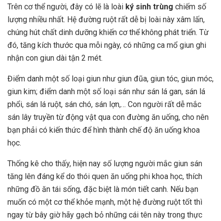
Trên cơ thể người, đây có lẽ là loài
ký sinh trùng
chiếm số
lượng nhiều nhất. Hệ đường ruột rất dễ bị loài này xâm lấn,
chúng hút chất dinh dưỡng khiến cơ thể không phát triển. Từ
đó, tăng kích thước qua mỗi ngày, có những ca mổ giun ghi
nhận con giun dài tận 2 mét.
Điểm danh một số loại giun như giun đũa, giun tóc, giun móc,
giun kim; điểm danh một số loại sán như sán lá gan, sán lá
phổi, sán lá ruột, sán chó, sán lợn,… Con người rất dễ mắc
sán lây truyền từ động vật qua con đường ăn uống, cho nên
bạn phải có kiến thức để hình thành chế độ ăn uống khoa
học.
Thống kê cho thấy, hiện nay số lượng người mắc giun sán
tăng lên đáng kể do thói quen ăn uống phi khoa học, thích
những đồ ăn tái sống, đặc biệt là món tiết canh. Nếu bạn
muốn có một cơ thể khỏe mạnh, một hệ đường ruột tốt thì
ngay từ bây giờ hãy gạch bỏ những cái tên này trong thực