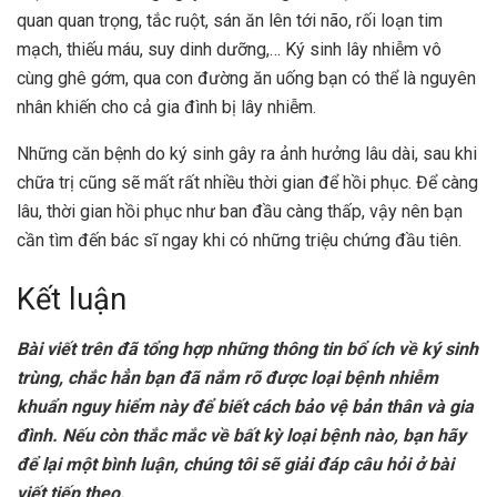
quan quan trọng, tắc ruột, sán ăn lên tới não, rối loạn tim
mạch, thiếu máu, suy dinh dưỡng,… Ký sinh lây nhiễm vô
cùng ghê gớm, qua con đường ăn uống bạn có thể là nguyên
nhân khiến cho cả gia đình bị lây nhiễm.
Những căn bệnh do ký sinh gây ra ảnh hưởng lâu dài, sau khi
chữa trị cũng sẽ mất rất nhiều thời gian để hồi phục. Để càng
lâu, thời gian hồi phục như ban đầu càng thấp, vậy nên bạn
cần tìm đến bác sĩ ngay khi có những triệu chứng đầu tiên.
Kết luận
Bài viết trên đã tổng hợp những thông tin bổ ích về ký sinh
trùng, chắc hẳn bạn đã nắm rõ được loại bệnh nhiễm
khuẩn nguy hiểm này để biết cách bảo vệ bản thân và gia
đình. Nếu còn thắc mắc về bất kỳ loại bệnh nào, bạn hãy
để lại một bình luận, chúng tôi sẽ giải đáp câu hỏi ở bài
viết tiếp theo.