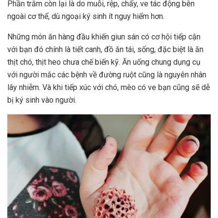
Phần trăm còn lại là do muỗi, rệp, chấy, ve tác động bên
ngoài cơ thể, dù ngoại ký sinh ít nguy hiểm hơn.
Những món ăn hàng đầu khiến giun sán có cơ hội tiếp cận
với bạn đó chính là tiết canh, đồ ăn tái, sống, đặc biệt là ăn
thịt chó, thịt heo chưa chế biến kỹ. Ăn uống chung dụng cụ
với người mắc các bệnh về đường ruột cũng là nguyên nhân
lây nhiễm. Và khi tiếp xúc với chó, mèo có ve bạn cũng sẽ dễ
bị ký sinh vào người.