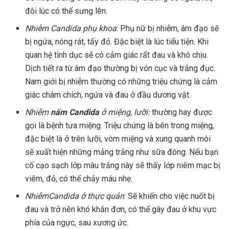
đôi lúc có thể sưng lên.
Nhiễm
Candida
phụ khoa
: Phụ nữ bị nhiễm, âm đạo sẽ
bị ngứa, nóng rát, tấy đỏ. Đặc biệt là lúc tiểu tiện. Khi
quan hệ tình dục sẽ có cảm giác rất đau và khó chịu.
Dịch tiết ra từ âm đạo thường bị vón cục và trắng đục.
Nam giới bị nhiễm thường có những triệu chứng là cảm
giác châm chích, ngứa và đau ở đầu dương vật.
Nhiễm
nấm Candida
ở miệng, lưỡi:
thường hay được
gọi là bệnh tưa miệng. Triệu chứng là bên trong miệng,
đặc biệt là ở trên lưỡi, vòm miệng và xung quanh môi
sẽ xuất hiện những mảng trắng như sữa đông. Nếu bạn
cố cạo sạch lớp màu trắng này sẽ thấy lớp niêm mạc bị
viêm, đỏ, có thể chảy máu nhẹ.
Nhiễm
Candida
ở thực quản
: Sẽ khiến cho việc nuốt bị
đau và trở nên khó khăn đơn, có thể gây đau ở khu vực
phía của ngực, sau xương ức.