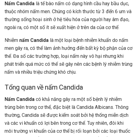
Nấm Candida
là tế bào nấm có dạng hình cầu hay bầu dục,
thuộc nhóm nấm men. Chúng có kích thước từ 3 đến 6 um và
thường sống hoại sinh ở hệ tiêu hóa của người hay âm đạo,
ngoài ra, có một số ít sẽ xuất hiện ở trên da của cơ thể.
Nhiễm
nấm Candida
là một loại bệnh nhiễm khuẩn do nấm
men gây ra,
có thể làm ảnh hưởng đến bất kỳ bộ phận của cơ
thể. Đa số các trường hợp, loại nấm này vô hại nhưng khi
phát triển quá mức có thể sẽ gây nên các bệnh lý nhiễm trùng
nấm và nhiều triệu chứng khó chịu.
Tổng quan về nấm Candida
Nấm Candida
có khả năng gây ra một số bệnh lý nhiễm
trùng bên trong cơ thể, đặc biệt là Candida Albicans. Thông
thường, Candida sẽ được kiểm soát bởi hệ thống miễn dịch
và các vi khuẩn có lợi bên trong cơ thể. Tuy nhiên, đôi khi
môi trường vi khuẩn của cơ thể bị rối loạn bởi các loại thuốc