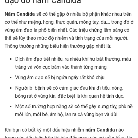
đạo do nấm Candida
Nấm Candida
sẽ có thế gặp ở nhiều bộ phận khác nhau trên
cơ thể như miệng, họng, thực quản, móng tay, da,… trong đó ở
vùng âm đạo là phổ biến nhất. Các triệu chứng lâm sàng có
thể sẽ tùy theo mức độ nhiễm và tình trạng của mỗi người.
Thông thường những biểu hiện thường gặp nhất là:
Dịch âm đạo tiết nhiều, ra nhiều khí hư bất thường, màu
trắng và vón cục bám vào thành từng mảng.
Vùng âm đạo sẽ bị ngứa ngáy rất khó chịu.
Người bị bệnh sẽ có cảm giác đau khi đi tiểu, nóng,
bỏng rát ở vùng kín, đặc biệt là khi quan hệ tình dục.
Một số trường hợp nặng sẽ có thể gây sưng tấy, phù nề
môi lớn, môi bé, âm hộ, lan ra cả vùng bẹn và đùi.
Khi bạn có bất kỳ một dấu hiệu nhiễm
nấm
Candida
nào
trong các dấu hiệu trên thì hãy đến ngay các cơ sở y tế uy tín,