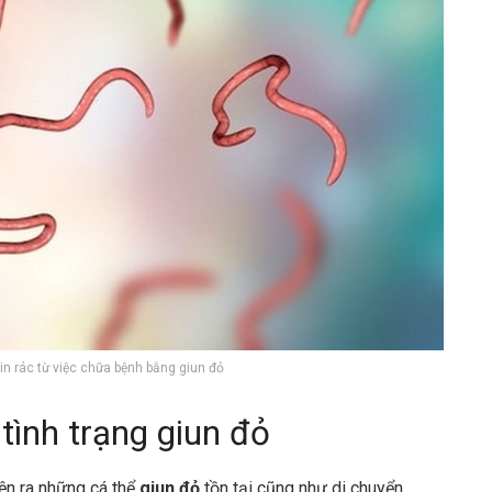
in rác từ việc chữa bệnh bằng giun đỏ
tình trạng giun đỏ
iện ra những cá thể
giun đỏ
tồn tại cũng như di chuyển