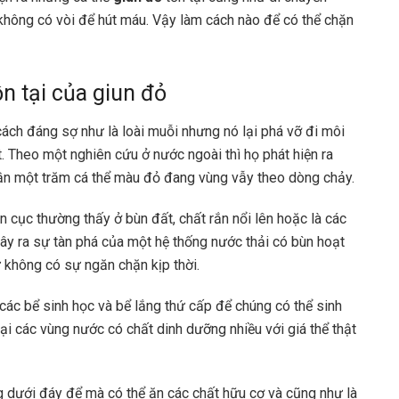
 không có vòi để hút máu. Vậy làm cách nào để có thể chặn
ồn tại của giun đỏ
ách đáng sợ như là loài muỗi nhưng nó lại phá vỡ đi môi
 Theo một nghiên cứu ở nước ngoài thì họ phát hiện ra
 gần một trăm cá thể màu đỏ đang vùng vẫy theo dòng chảy.
n cục thường thấy ở bùn đất, chất rắn nổi lên hoặc là các
gây ra sự tàn phá của một hệ thống nước thải có bùn hoạt
ư không có sự ngăn chặn kịp thời.
 các bể sinh học và bể lắng thứ cấp để chúng có thể sinh
ại các vùng nước có chất dinh dưỡng nhiều với giá thể thật
g dưới đáy để mà có thể ăn các chất hữu cơ và cũng như là