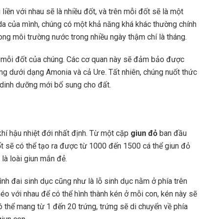
 liền với nhau sẽ là nhiều đốt, và trên mỗi đốt sẽ là một
 da của mình, chúng có một khả năng khá khác thường chính
ong môi trường nước trong nhiều ngày thậm chí là tháng.
 ở mỗi đốt của chúng. Các cơ quan này sẽ đảm bảo được
húng dưới dạng Amonia và cả Ure. Tất nhiên, chúng nuốt thức
t dinh dưỡng mới bổ sung cho đất.
hí hậu nhiệt đới nhất định. Từ một cặp
giun đỏ
ban đầu
ốt sẽ có thể tạo ra được từ 1000 đến 1500 cá thể giun đỏ
là loài giun mắn đẻ.
nh đai sinh dục cũng như là lỗ sinh dục nằm ở phía trên
éo với nhau để có thể hình thành kén ở mỗi con, kén này sẽ
có thể mang từ 1 đến 20 trứng, trứng sẽ di chuyển về phía