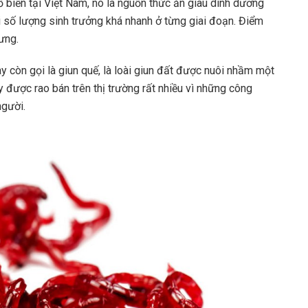
ổ biến tại Việt Nam, nó là nguồn thức ăn giàu dinh dưỡng
ới số lượng sinh trưởng khá nhanh ở từng giai đoạn. Điểm
ưng.
y còn gọi là giun quế, là loài giun đất được nuôi nhầm một
y được rao bán trên thị trường rất nhiều vì những công
người.