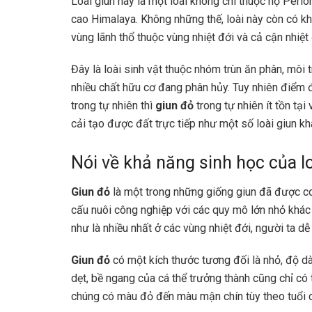
Loài giun
này là một loài không chi thuộc họ Perio
cao Himalaya. Không những thế, loài này còn có k
vùng lãnh thổ thuộc vùng nhiệt đới và cả cận nhiệt 
Đây là loài sinh vật thuộc nhóm trùn ăn phân, môi
nhiều chất hữu cơ đang phân hủy. Tuy nhiên điểm đ
trong tự nhiên thì
giun đỏ
trong tự nhiên ít tồn tạ
cải tạo được đất trực tiếp như một số loài giun k
Nói về khả năng sinh học của lo
Giun đỏ
là một trong những giống giun đã được c
cấu nuôi công nghiệp với các quy mô lớn nhỏ khác n
như là nhiều nhất ở các vùng nhiệt đới, người ta 
Giun đỏ
có một kích thước tương đối là nhỏ, độ d
dẹt, bề ngang của cá thể trưởng thành cũng chỉ có 
chúng có màu đỏ đến màu mận chín tùy theo tuổi c