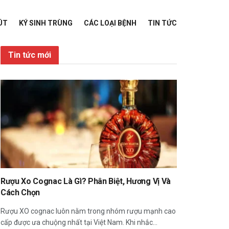
ÚT
KÝ SINH TRÙNG
CÁC LOẠI BỆNH
TIN TỨC
Tin tức mới
Rượu Xo Cognac Là Gì? Phân Biệt, Hương Vị Và
Cách Chọn
Rượu XO cognac luôn nằm trong nhóm rượu mạnh cao
cấp được ưa chuộng nhất tại Việt Nam. Khi nhắc...