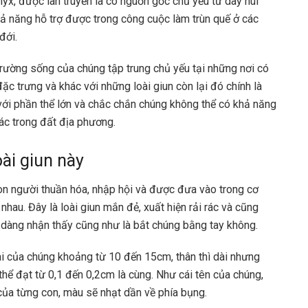
nyx, được lan truyền là có nguồn gốc chủ yếu từ dãy núi
hả năng hỗ trợ được trong công cuộc làm trùn quế ở các
đới.
 trường sống của chúng tập trung chủ yếu tại những nơi có
ặc trưng và khác với những loài giun còn lại đó chính là
i với phần thể lớn và chắc chắn chúng không thể có khả năng
hác trong đất địa phương.
ài giun này
on người thuần hóa, nhập hội và được đưa vào trong cơ
hau. Đây là loài giun mắn đẻ, xuất hiện rải rác và cũng
dễ dàng nhận thấy cũng như là bắt chúng bằng tay không.
ài của chúng khoảng từ 10 đến 15cm, thân thì dài nhưng
thể đạt từ 0,1 đến 0,2cm là cùng. Như cái tên của chúng,
ủa từng con, màu sẽ nhạt dần về phía bụng.